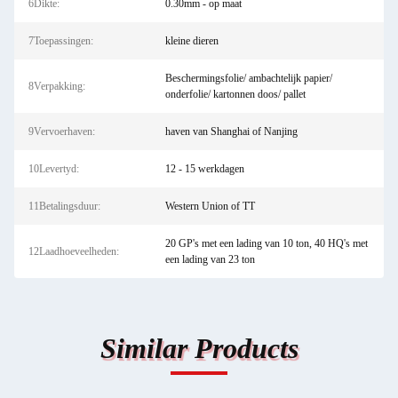
6Dikte:
0.30mm - op maat
7Toepassingen:
kleine dieren
Beschermingsfolie/ ambachtelijk papier/
8Verpakking:
onderfolie/ kartonnen doos/ pallet
9Vervoerhaven:
haven van Shanghai of Nanjing
10Levertyd:
12 - 15 werkdagen
11Betalingsduur:
Western Union of TT
20 GP's met een lading van 10 ton, 40 HQ's met
12Laadhoeveelheden:
een lading van 23 ton
Similar Products