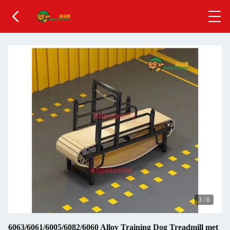
3
/
6
6063/6061/6005/6082/6060 Alloy Training Dog Treadmill met