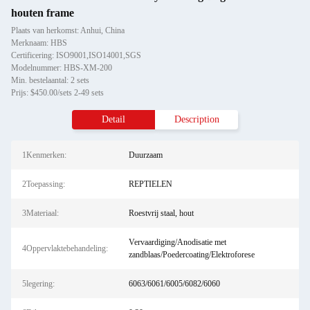
houten frame
Plaats van herkomst: Anhui, China
Merknaam: HBS
Certificering: ISO9001,ISO14001,SGS
Modelnummer: HBS-XM-200
Min. bestelaantal: 2 sets
Prijs: $450.00/sets 2-49 sets
Detail
Description
1Kenmerken:
Duurzaam
2Toepassing:
REPTIELEN
3Materiaal:
Roestvrij staal, hout
Vervaardiging/Anodisatie met
4Oppervlaktebehandeling:
zandblaas/Poedercoating/Elektroforese
5legering:
6063/6061/6005/6082/6060