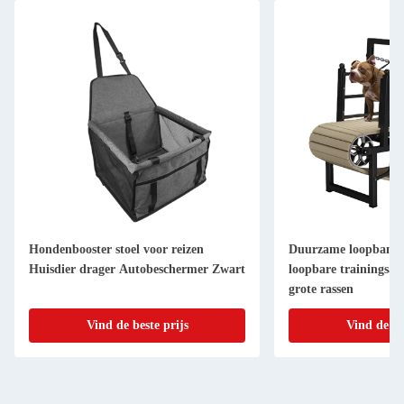
Hondenbooster stoel voor reizen
Duurzame loopband 
Huisdier drager Autobeschermer Zwart
loopbare trainingsa
grote rassen
Vind de beste prijs
Vind de be