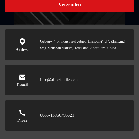
Verzenden
Gebouw 4-5, industrieel gebied. Liandong" U", Zhenxing
weg. Shushan district, Hefei stad, Anhui Pro; China
Address
info@alipetsmile.com
E-mail
0086-13966796621
Phone