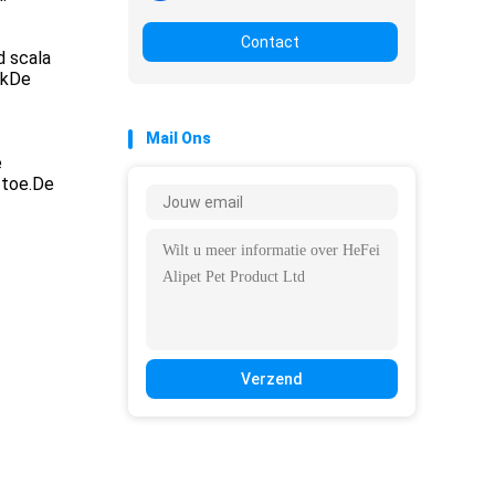
Contact
d scala
nkDe
Mail Ons
e
 toe.De
Verzend