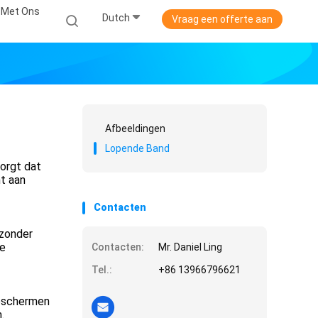
 Met Ons
Dutch
Vraag een offerte aan
Afbeeldingen
Lopende Band
zorgt dat
nt aan
Contacten
 zonder
de
Contacten:
Mr. Daniel Ling
Tel.:
+86 13966796621
beschermen
.