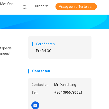
 Met Ons
Dutch
Vraag een offerte aan
Certificaten
ef goede
Profiel QC
n meest
Contacten
Contacten:
Mr. Daniel Ling
Tel.:
+86 13966796621