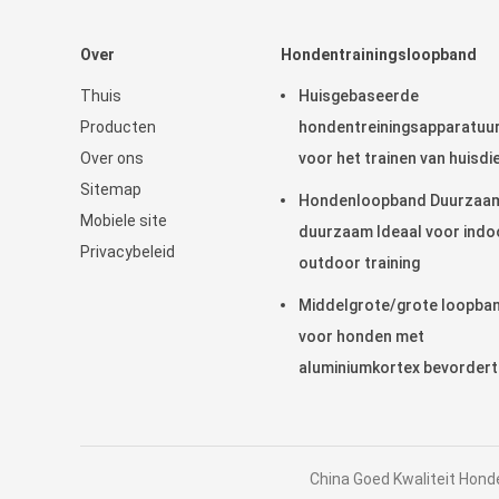
Over
Hondentrainingsloopband
Thuis
Huisgebaseerde
Producten
hondentreiningsapparatuu
Over ons
voor het trainen van huisdi
Sitemap
Hondenloopband Duurzaa
Mobiele site
duurzaam Ideaal voor indo
Privacybeleid
outdoor training
Middelgrote/grote loopba
voor honden met
aluminiumkortex bevordert
lichaamsbeweging gezond
huisdierleven binnen
China Goed Kwaliteit Honde