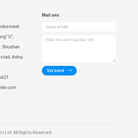
Mail ons
ndustrieel
ng" U",
. Shushan
i stad, Anhui
Verzend
6621
mile.com
t Ltd. All Rights Reserved.