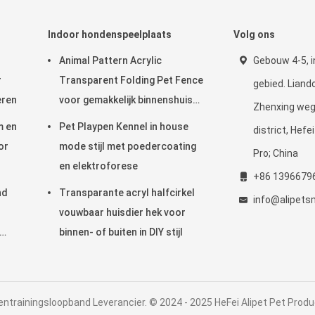
Indoor hondenspeelplaats
Volg ons
Animal Pattern Acrylic
Gebouw 4-5, i
r
Transparent Folding Pet Fence
gebied. Liando
eren
voor gemakkelijk binnenshuis
Zhenxing weg
en draagbaarheid
m en
Pet Playpen Kennel in house
district, Hefe
or
mode stijl met poedercoating
Pro; China
en elektroforese
+86 1396679
nd
Transparante acryl halfcirkel
info@alipets
vouwbaar huisdier hek voor
binnen- of buiten in DIY stijl
ntrainingsloopband Leverancier. © 2024 - 2025 HeFei Alipet Pet Produc