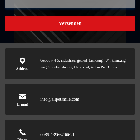
Verzenden
Gebouw 4-5, industrieel gebied. Liandong" U", Zhenxing
weg. Shushan district, Hefei stad, Anhui Pro; China
Address
info@alipetsmile.com
E-mail
0086-13966796621