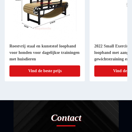
Roestvrij staal en kunststof loopband
2022 Small Exercise 
voor honden voor dagelijkse trainingen
loopband met aangep
met huisdieren
gewichtstraining en 
Vind de beste prijs
Vind de be
Contact