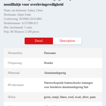
noodfluitje voor overlevingsveiligheid
Plaats van herkomst: Anhui, China
Merknaam: Alipet Smile
Certificering: ISO9001,ISO14001
Modelnummer: ALT-FBB-013
Min. bestelaantal: 5 stuks
Prijs: $0.30/pieces 5-200 pieces
Detail
Description
1Kenmerken:
Duurzaam
2Toepassing:
Honden
3Materiaal:
Aluminiumlegering
Warmverkopende buitenschoolse trainingen
4Productnaam:
voor huisdieren aluminiumlegering fluit
5Kleur:
groen, oranje, blauw, rood, zwart, zilver, paars