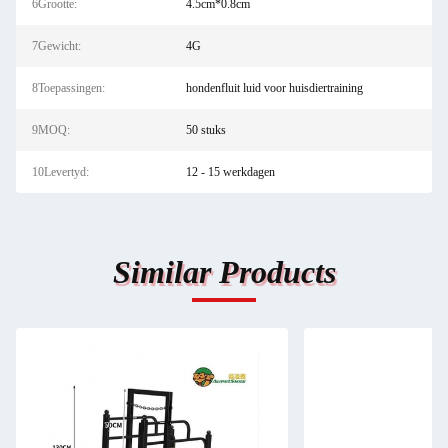
6Grootte:
4.5cm*0.8cm
7Gewicht:
4G
8Toepassingen:
hondenfluit luid voor huisdiertraining
9MOQ:
50 stuks
10Levertyd:
12 - 15 werkdagen
Similar Products