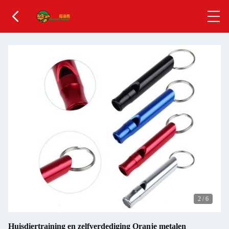
2
/
6
Huisdiertraining en zelfverdediging Oranje metalen