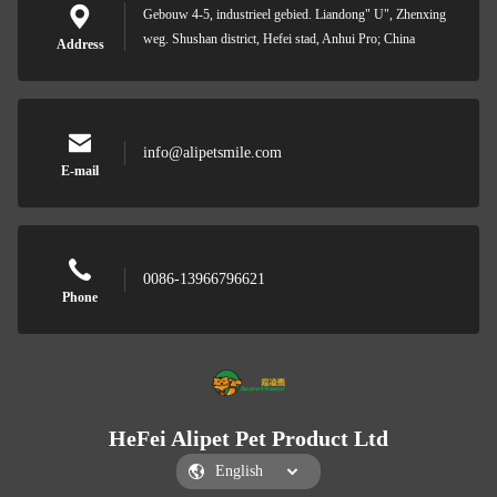
Gebouw 4-5, industrieel gebied. Liandong" U", Zhenxing
weg. Shushan district, Hefei stad, Anhui Pro; China
Address
info@alipetsmile.com
E-mail
0086-13966796621
Phone
HeFei Alipet Pet Product Ltd