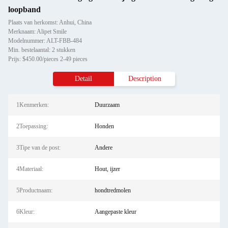
loopband
Plaats van herkomst: Anhui, China
Merknaam: Alipet Smile
Modelnummer: ALT-FBB-484
Min. bestelaantal: 2 stukken
Prijs: $450.00/pieces 2-49 pieces
Detail
Description
1Kenmerken:
Duurzaam
2Toepassing:
Honden
3Tipe van de post:
Andere
4Materiaal:
Hout, ijzer
5Productnaam:
hondtredmolen
6Kleur:
Aangepaste kleur