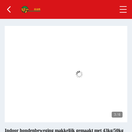
3
/
6
Indoor hondenbeweging makkelijk gemaakt met 43kg/50kg