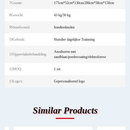
7Grootte:
175cm*52cm*130cm/200cm*58cm*150cm
8Gewicht:
43 kg/50 kg
9Sleutelwoord:
hondtredmolen
10Gebruik:
Huisdier dagelijkse Trainning
Anodiseren met
11Oppervlaktebehandeling:
zandblaas/poedercoating/elektroforese
12MOQ:
1 set
13Logo's:
Gepersonaliseerd logo
Similar Products