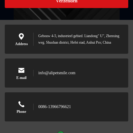
Verzenden
Gebouw 4-5, industrieel gebied. Liandong" U", Zhenxing
weg. Shushan district, Hefei stad, Anhui Pro; China
Address
info@alipetsmile.com
E-mail
0086-13966796621
Phone