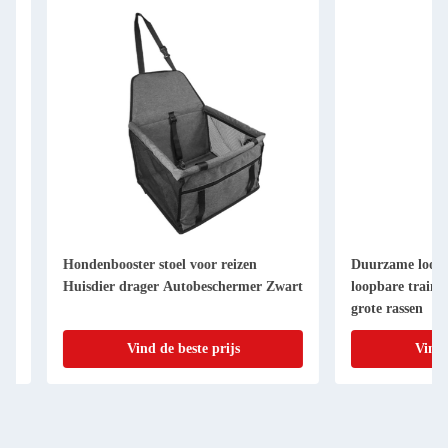
Hondenbooster stoel voor reizen
Duurzame loopband 
Huisdier drager Autobeschermer Zwart
loopbare trainingsa
grote rassen
Vind de beste prijs
Vind de be