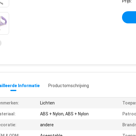
Prijs:
illeerde Informatie
Productomschrijving
enmerken:
Lichten
Toepas
teriaal:
ABS + Nylon, ABS + Nylon
Patroo
coratie:
andere
Brand
EM & ODM:
Aceeptable
Toepas