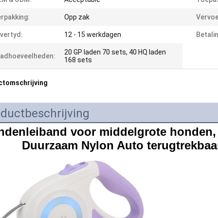
rpakking:
Opp zak
Vervoe
vertyd:
12 - 15 werkdagen
Betali
20 GP laden 70 sets, 40 HQ laden
aadhoeveelheden:
168 sets
ctomschrijving
ductbeschrijving
denleiband voor middelgrote honden, 
Duurzaam Nylon Auto terugtrekbaa