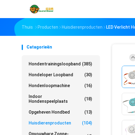
Thuis
Producten
Huisdierenproducten
LED Verlicht 
Catagorieën
Hondentrainingsloopband
(385)
Hondeloper Loopband
(30)
Hondenloopmachine
(16)
Indoor
(18)
Hondenspeelplaats
Opgeheven Hondbed
(13)
Huisdierenproducten
(104)
Opvouwbare Zonne-