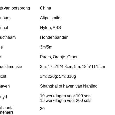
ts van oorsprong
China
knaam
Alipetsmile
riaal
Nylon, ABS
ductnaam
Hondenbanden
ge
3m/5m
r
Paars, Oranje, Groen
uctdimensie
3m: 17,5*9*4,8cm; 5m: 18,5*11*5cm
cht
3m: 220g; 5m: 310g
haven
Shanghai of haven van Nanjing
10 werkdagen voor 100 sets.
rtyd
15 werkdagen voor 200 sets
al aantal
30
knemers