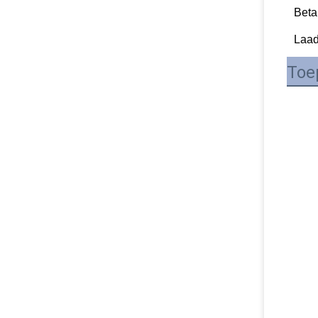
Beta
Laa
Toe