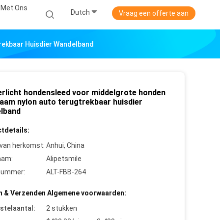
 Met Ons
Dutch
Vraag een offerte aan
rekbaar Huisdier Wandelband
erlicht hondensleed voor middelgrote honden
aam nylon auto terugtrekbaar huisdier
lband
tdetails:
 van herkomst:
Anhui, China
aam:
Alipetsmile
nummer:
ALT-FBB-264
n & Verzenden Algemene voorwaarden:
stelaantal:
2 stukken