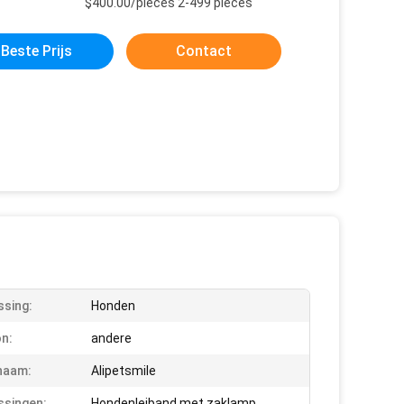
$400.00/pieces 2-499 pieces
Beste Prijs
Contact
sing:
Honden
n:
andere
naam:
Alipetsmile
singen:
Hondenleiband met zaklamp