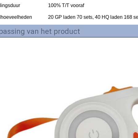
lingsduur
100% T/T vooraf
dhoeveelheden
20 GP laden 70 sets, 40 HQ laden 168 se
passing van het product