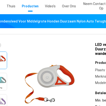
Neem Contact
Thuis
Producten
Video's
Over Ons
Op
Hondensleed Voor Middelgrote Honden Duurzaam Nylon Auto Terugt
LED v
Duurz
wande
Produc
Plaats
Merkn
Model
Betale
Min. be