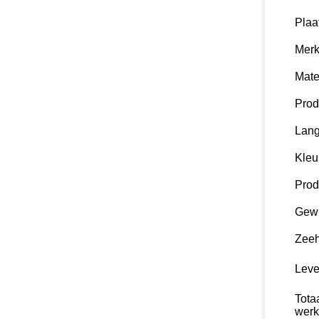
Plaa
Mer
Mate
Pro
Lan
Kleu
Prod
Gewi
Zee
Leve
Tota
wer