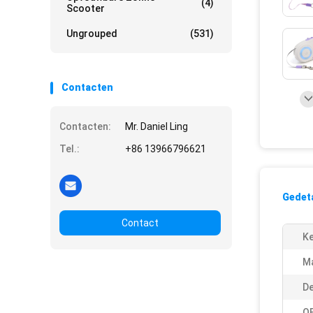
(4)
Scooter
Ungrouped
(531)
Contacten
Contacten:
Mr. Daniel Ling
Tel.:
+86 13966796621
Gedeta
Contact
K
Ma
De
O