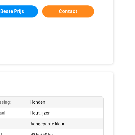
Beste Prijs
Contact
sing:
Honden
aal:
Hout, ijzer
Aangepaste kleur
t:
43 kg/50 kg