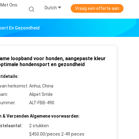
 Met Ons
Dutch
Vraag een offerte aan
port En Gezondheid
ame loopband voor honden, aangepaste kleur
optimale hondensport en gezondheid
tdetails:
 van herkomst:
Anhui, China
aam:
Alipet Smile
nummer:
ALT-FBB-490
n & Verzenden Algemene voorwaarden:
stelaantal:
2 stukken
$450.00/pieces 2-49 pieces