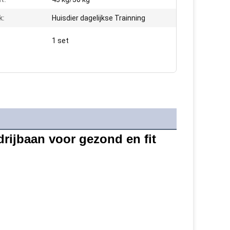
k:
Huisdier dagelijkse Trainning
1 set
ijbaan voor gezond en fit 
n