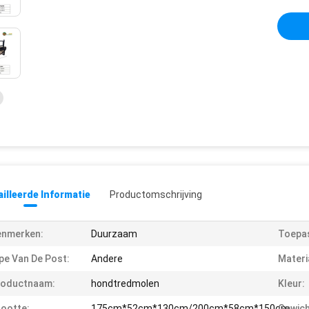
illeerde Informatie
Productomschrijving
enmerken:
Duurzaam
Toepas
pe Van De Post:
Andere
Materi
roductnaam:
hondtredmolen
Kleur:
ootte:
175cm*52cm*130cm/200cm*58cm*150cm
Gewich