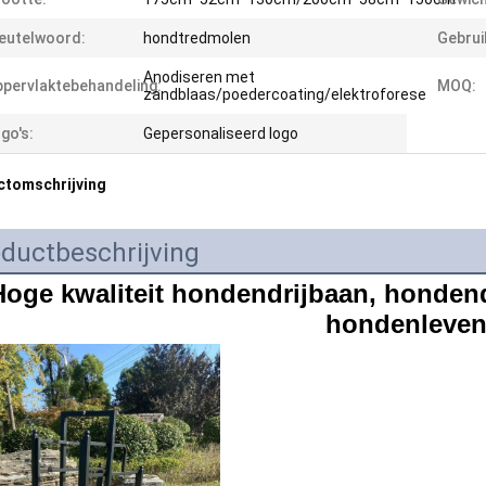
eutelwoord:
hondtredmolen
Gebrui
Anodiseren met
pervlaktebehandeling:
MOQ:
zandblaas/poedercoating/elektroforese
go's:
Gepersonaliseerd logo
ctomschrijving
ductbeschrijving
Hoge kwaliteit hondendrijbaan, hondendr
hondenleve