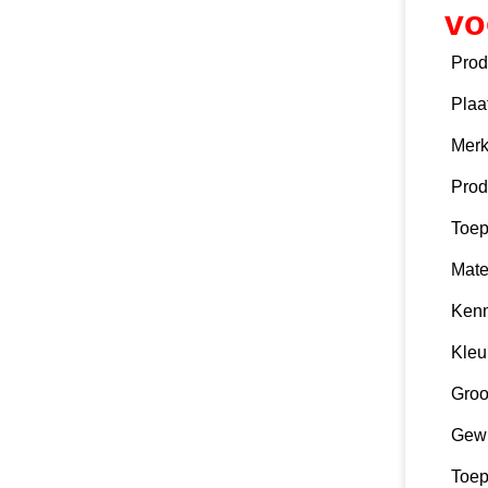
vo
Prod
Plaa
Mer
Pro
Toep
Mate
Ken
Kleu
Groo
Gewi
Toep