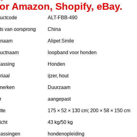
or Amazon, Shopify, eBay.
uctcode
ALT-FBB-490
ts van oorsprong
China
knaam
Alipet Smile
ductnaam
loopband voor honden
assing
Honden
riaal
ijzer, hout
merken
Duurzaam
r
aangepast
tte
175 × 52 × 130 cm; 200 × 58 × 150 cm
cht
43 kg/50 kg
assingen
hondenopleiding