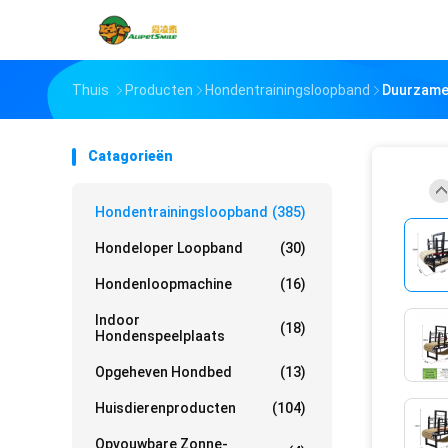
Thuis
Producten
Hondentrainingsloopband
Duurzame
Catagorieën
Hondentrainingsloopband
(385)
Hondeloper Loopband
(30)
Hondenloopmachine
(16)
Indoor
(18)
Hondenspeelplaats
Opgeheven Hondbed
(13)
Huisdierenproducten
(104)
Opvouwbare Zonne-