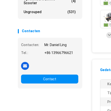
(4)
Scooter
Ungrouped
(531)
Contacten
Contacten:
Mr. Daniel Ling
Tel.:
+86 13966796621
Gedeta
Contact
K
Ti
P
Gr