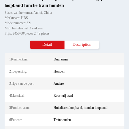
loopband functie train honden
Plaats van herkomst: Anhui, China
Merknaam: HBS
Modelnummer: 521
Min. bestelaantal: 2 stukken
Prijs: $450.00/pieces 2-49 pieces
Detail
Description
1Kenmerken:
Duurzaam
2Toepassing:
Honden
3Tipe van de post:
Andere
4Materiaal:
Roestvrij staal
5Productnaam:
Huisdieren loopband, honden loopband
6Functie:
Treinhonden