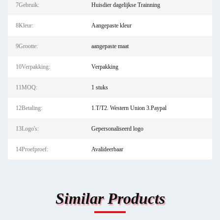
7Gebruik:
Huisdier dagelijkse Trainning
8Kleur:
Aangepaste kleur
9Grootte:
aangepaste maat
10Verpakking:
Verpakking
11MOQ:
1 stuks
12Betaling:
1.T/T2. Western Union 3.Paypal
13Logo's:
Gepersonaliseerd logo
14Proefproef:
Avalideerbaar
Similar Products