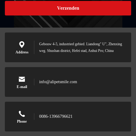
Verzenden
Gebouw 4-5, industrieel gebied. Liandong" U", Zhenxing
weg. Shushan district, Hefei stad, Anhui Pro; China
Address
info@alipetsmile.com
E-mail
0086-13966796621
Phone