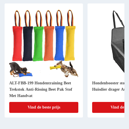
ALT-FBB-199 Hondentraining Beet
Hondenbooster stoel 
Trekstok Anti-Rissing Beet Pak Stof
Huisdier drager Aut
Met Handvat
Vind de beste prijs
Vind de be