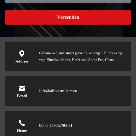
Verzenden
Gebouw 4-5, industrieel gebied. Liandong" U", Zhenxing
weg. Shushan district, Hefei stad, Anhui Pro; China
Address
info@alipetsmile.com
E-mail
0086-13966796621
Phone