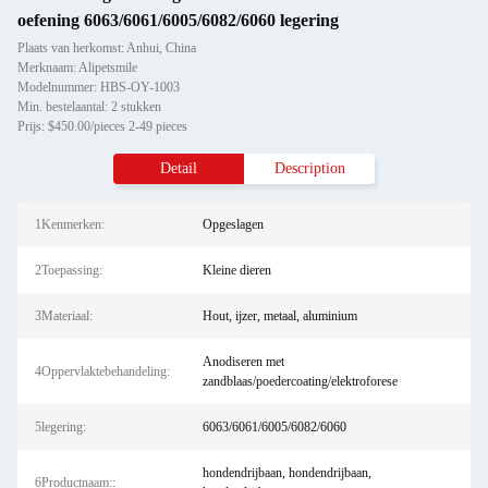
oefening 6063/6061/6005/6082/6060 legering
Plaats van herkomst: Anhui, China
Merknaam: Alipetsmile
Modelnummer: HBS-OY-1003
Min. bestelaantal: 2 stukken
Prijs: $450.00/pieces 2-49 pieces
Detail
Description
1Kenmerken:
Opgeslagen
2Toepassing:
Kleine dieren
3Materiaal:
Hout, ijzer, metaal, aluminium
Anodiseren met
4Oppervlaktebehandeling:
zandblaas/poedercoating/elektroforese
5legering:
6063/6061/6005/6082/6060
hondendrijbaan, hondendrijbaan,
6Productnaam::