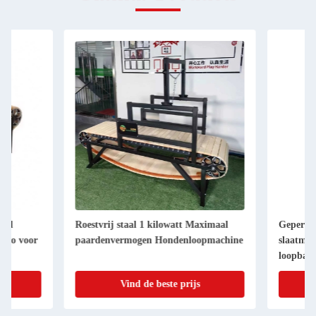
Roestvrij staal 1 kilowatt Maximaal
Gepersonaliseerde ni
paardenvermogen Hondenloopmachine
slaatmolen voor hon
loopband machine D
Vind de beste prijs
Vind de be